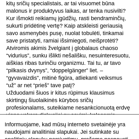
kitų sričių specialistais, ar tai visuomet būna
malonus ir produktyvus laikas, ar tenka nusivilti?
Kur išmokti reikiamų įgūdžių, rasti bendraminčių,
sukurti pridėtinę vertę? Kaip atskleisti geriausią
savo asmenybės pusę, nuolat tobulėti, tinkamai
save pristatyti, ramiai išsimiegoti, neišprotėti?
Atviromis akimis žvelgiant į globalaus chaoso
“vidurius”, sunku išlikti nešališku, nesuinteresuotu,
aiškias ribas turinčiu organizmu. Tai tu, ar tavo
“pilkasis dvynys”, “doppelgänger” liet. –
“gyvavaizdis”, mitinė figūra, atliekanti veiksmus
“už” ar net “prieš” tave patį?
Užduodami šiuos ir kitus rūpimus klausimus
skirtingų šiuolaikinės kūrybos sričių
profesionalams, suteikiame nesankcionuotą erdvę
vieno vakaro diskusijai su savimi, kolegomis
menininkais bei auditorija. Intelektinių “Editorial”
Informuojame, kad mūsų interneto svetainėje yra
sesijų metu, pasyvų kūrybinį “pamišimą” keičia
naudojami analitiniai slapukai. Jei sutinkate su
bendraminčių susitikimas, kuriame “nepažįstamųjų”