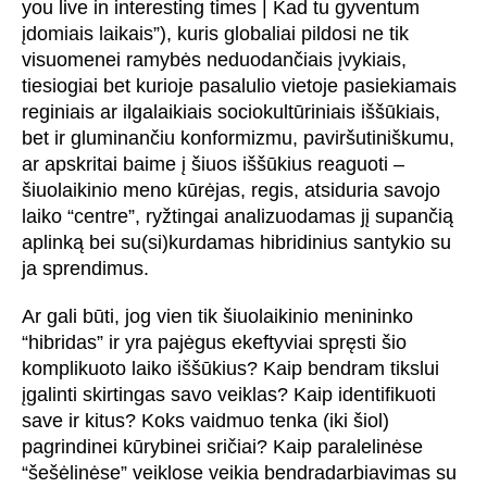
you live in interesting times | Kad tu gyventum
įdomiais laikais”), kuris globaliai pildosi ne tik
visuomenei ramybės neduodančiais įvykiais,
tiesiogiai bet kurioje pasalulio vietoje pasiekiamais
reginiais ar ilgalaikiais sociokultūriniais iššūkiais,
bet ir gluminančiu konformizmu, paviršutiniškumu,
ar apskritai baime į šiuos iššūkius reaguoti –
šiuolaikinio meno kūrėjas, regis, atsiduria savojo
laiko “centre”, ryžtingai analizuodamas jį supančią
aplinką bei su(si)kurdamas hibridinius santykio su
ja sprendimus.
Ar gali būti, jog vien tik šiuolaikinio menininko
“hibridas” ir yra pajėgus ekeftyviai spręsti šio
komplikuoto laiko iššūkius? Kaip bendram tikslui
įgalinti skirtingas savo veiklas? Kaip identifikuoti
save ir kitus? Koks vaidmuo tenka (iki šiol)
pagrindinei kūrybinei sričiai? Kaip paralelinėse
“šešėlinėse” veiklose veikia bendradarbiavimas su