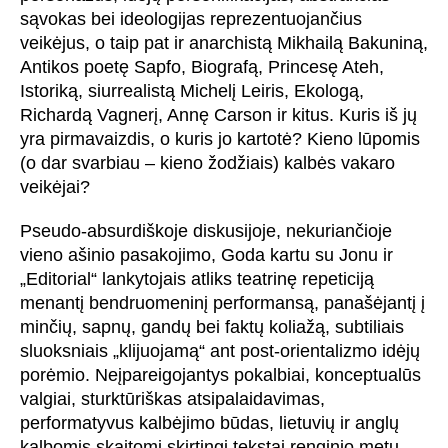
sąvokas bei ideologijas reprezentuojančius
veikėjus, o taip pat ir anarchistą Mikhailą Bakuniną,
Antikos poetę Sapfo, Biografą, Princesę Ateh,
Istoriką, siurrealistą Michelį Leiris, Ekologą,
Richardą Vagnerį, Annę Carson ir kitus. Kuris iš jų
yra pirmavaizdis, o kuris jo kartotė? Kieno lūpomis
(o dar svarbiau – kieno žodžiais) kalbės vakaro
veikėjai?
Pseudo-absurdiškoje diskusijoje, nekuriančioje
vieno ašinio pasakojimo, Goda kartu su Jonu ir
„Editorial“ lankytojais atliks teatrinę repeticiją
menantį bendruomeninį performansą, panašėjantį į
minčių, sapnų, gandų bei faktų koliažą, subtiliais
sluoksniais „klijuojamą“ ant post-orientalizmo idėjų
porėmio. Neįpareigojantys pokalbiai, konceptualūs
valgiai, sturktūriškas atsipalaidavimas,
performatyvus kalbėjimo būdas, lietuvių ir anglų
kalbomis skaitomi skirtingi tekstai renginio metu