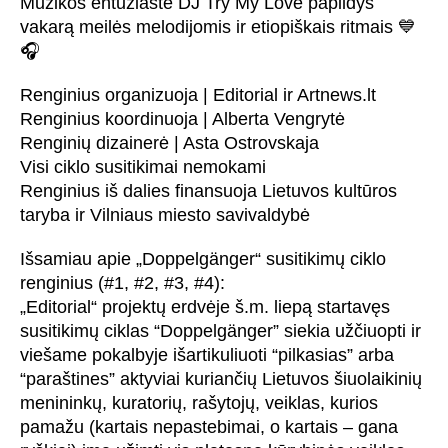
Muzikos entuziastė DJ Try My Love papildys
vakarą meilės melodijomis ir etiopiškais ritmais 💙
🎧
Renginius organizuoja | Editorial ir Artnews.lt
Renginius koordinuoja | Alberta Vengrytė
Renginių dizainerė | Asta Ostrovskaja
Visi ciklo susitikimai nemokami
Renginius iš dalies finansuoja Lietuvos kultūros
taryba ir Vilniaus miesto savivaldybė
Išsamiau apie „Doppelgänger“ susitikimų ciklo
renginius (#1, #2, #3, #4):
„Editorial“ projektų erdvėje š.m. liepą startavęs
susitikimų ciklas “Doppelgänger” siekia užčiuopti ir
viešame pokalbyje išartikuliuoti “pilkasias” arba
“paraštines” aktyviai kuriančių Lietuvos šiuolaikinių
menininkų, kuratorių, rašytojų, veiklas, kurios
pamažu (kartais nepastebimai, o kartais – gana