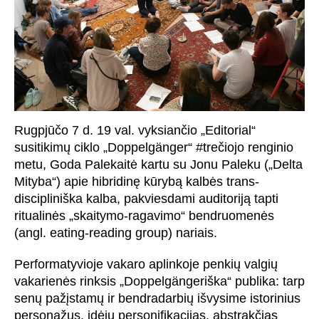
Rugpjūčo 7 d. 19 val. vyksiančio „Editorial“
susitikimų ciklo „Doppelgänger“
#trečiojo
renginio
metu, Goda Palekaitė kartu su Jonu Paleku („Delta
Mityba“) apie hibridinę kūrybą kalbės trans-
discipliniška kalba, pakviesdami auditoriją tapti
ritualinės „skaitymo-ragavimo“ bendruomenės
(angl. eating-reading group) nariais.
Performatyvioje vakaro aplinkoje penkių valgių
vakarienės rinksis „Doppelgängeriška“ publika: tarp
senų pažįstamų ir bendradarbių išvysime istorinius
personažus, idėjų personifikacijas, abstrakčias