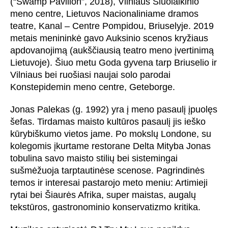
(“Swamp Pavilion”, 2018), Vilniaus Šiuolaikinio
meno centre, Lietuvos Nacionaliniame dramos
teatre, Kanal – Centre Pompidou, Briuselyje. 2019
metais menininkė gavo Auksinio scenos kryžiaus
apdovanojimą (aukščiausią teatro meno įvertinimą
Lietuvoje). Šiuo metu Goda gyvena tarp Briuselio ir
Vilniaus bei ruošiasi naujai solo parodai
Konstepidemin meno centre, Geteborge.
Jonas Palekas (g. 1992) yra į meno pasaulį įpuolęs
šefas. Tirdamas maisto kultūros pasaulį jis ieško
kūrybiškumo vietos jame. Po mokslų Londone, su
kolegomis įkurtame restorane Delta Mityba Jonas
tobulina savo maisto stilių bei sistemingai
sušmėžuoja tarptautinėse scenose. Pagrindinės
temos ir interesai pastarojo meto meniu: Artimieji
rytai bei Šiaurės Afrika, super maistas, augalų
tekstūros, gastronominio konservatizmo kritika.