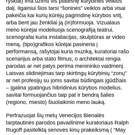
ryškiai) ima užimti vis platesnę kūrybinės veiklos
dalį. Ilgainiui šios tarsi “šoninės” veiklos arba visai
pakeičia kai kurių kūrėjų pagrindinę kūrybos sritį,
arba bent jau ženkliai ją (in)formuoja. Vizualaus
meno kūrėjai modeliuoja scenografiją teatrui,
scenografai kuria instaliacijas, skulptūras ar video
meną, (tipo)grafikos kūrėjai pasineria į
performansą, rašytojai kuria muziką, kuratoriai rašo
scenarijus arba stato filmus, o architektai rengia
parodas ar net patys perima menininko vaidmenį.
Laisvas slidinėjimas tarp skirtingų kūrybinių “zonų”
ar net profesijų su joms savitai būdingais įgūdžiais
– įgalina ypatingus hibridinius kūrybos modelius,
savitai formuojančius taip pat ir bendrą šalies
(regiono, miesto) šiuolaikinio meno lauką.
Perfrazuojat šių metų Venecijos Bienalės
tarptautinės parodos pavadinime kuratoriaus Ralph
Rugoff pasitelktą senovės kinų prakeiksmą ( “May