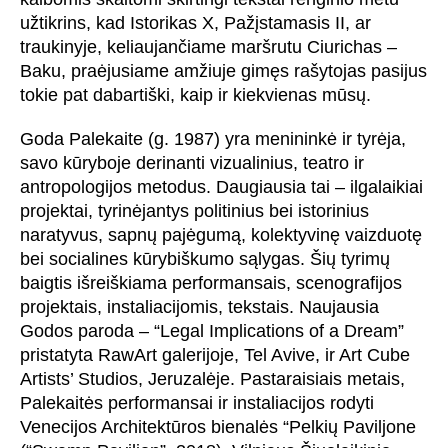
užtikrins, kad Istorikas X, Pažįstamasis II, ar
traukinyje, keliaujančiame maršrutu Ciurichas –
Baku, praėjusiame amžiuje gimęs rašytojas pasijus
tokie pat dabartiški, kaip ir kiekvienas mūsų.
Goda Palekaite (g. 1987) yra menininkė ir tyrėja,
savo kūryboje derinanti vizualinius, teatro ir
antropologijos metodus. Daugiausia tai – ilgalaikiai
projektai, tyrinėjantys politinius bei istorinius
naratyvus, sapnų pajėgumą, kolektyvinę vaizduotę
bei socialines kūrybiškumo sąlygas. Šių tyrimų
baigtis išreiškiama performansais, scenografijos
projektais, instaliacijomis, tekstais. Naujausia
Godos paroda – “Legal Implications of a Dream”
pristatyta RawArt galerijoje, Tel Avive, ir Art Cube
Artists’ Studios, Jeruzalėje. Pastaraisiais metais,
Palekaitės performansai ir instaliacijos rodyti
Venecijos Architektūros bienalės “Pelkių Paviljone